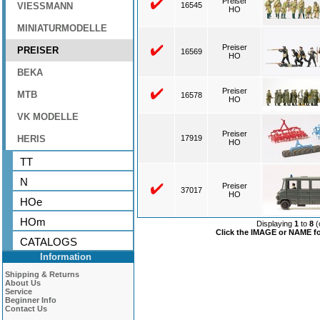
Preiser
VIESSMANN
16545
HO
MINIATURMODELLE
Preiser
PREISER
16569
HO
BEKA
Preiser
MTB
16578
HO
VK MODELLE
Preiser
HERIS
17919
HO
TT
N
Preiser
37017
HO
HOe
HOm
Displaying
1
to
8
(
Click the IMAGE or NAME for
CATALOGS
Information
Shipping & Returns
About Us
Service
Beginner Info
Contact Us