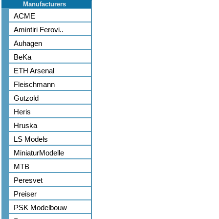
Manufacturers
ACME
Amintiri Ferovi..
Auhagen
BeKa
ETH Arsenal
Fleischmann
Gutzold
Heris
Hruska
LS Models
MiniaturModelle
MTB
Peresvet
Preiser
PSK Modelbouw