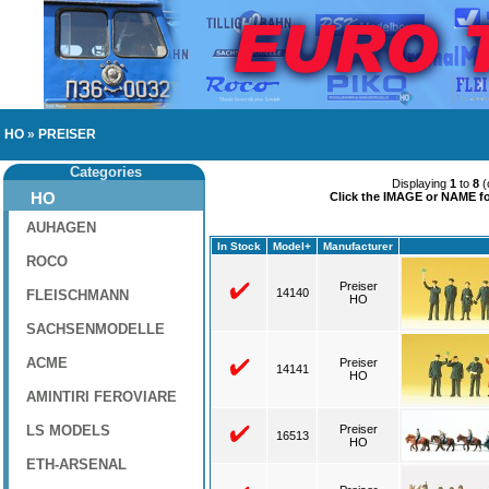
HO
»
PREISER
Categories
Displaying
1
to
8
(
HO
Click the IMAGE or NAME for
AUHAGEN
In Stock
Model+
Manufacturer
ROCO
Preiser
14140
FLEISCHMANN
HO
SACHSENMODELLE
ACME
Preiser
14141
HO
AMINTIRI FEROVIARE
LS MODELS
Preiser
16513
HO
ETH-ARSENAL