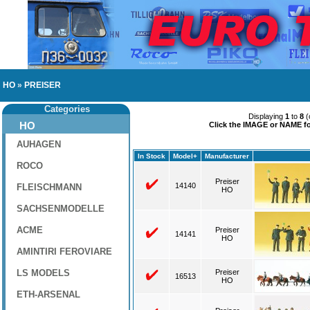
HO
»
PREISER
Categories
Displaying
1
to
8
(
HO
Click the IMAGE or NAME for
AUHAGEN
In Stock
Model+
Manufacturer
ROCO
Preiser
14140
FLEISCHMANN
HO
SACHSENMODELLE
ACME
Preiser
14141
HO
AMINTIRI FEROVIARE
LS MODELS
Preiser
16513
HO
ETH-ARSENAL