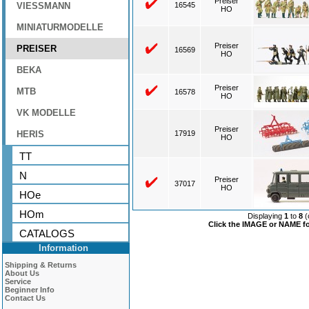
Preiser
VIESSMANN
16545
HO
MINIATURMODELLE
Preiser
PREISER
16569
HO
BEKA
Preiser
MTB
16578
HO
VK MODELLE
Preiser
HERIS
17919
HO
TT
N
Preiser
37017
HO
HOe
HOm
Displaying
1
to
8
(
Click the IMAGE or NAME for
CATALOGS
Information
Shipping & Returns
About Us
Service
Beginner Info
Contact Us