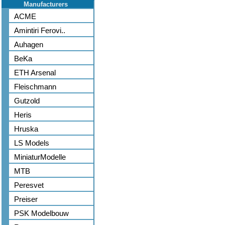
Manufacturers
ACME
Amintiri Ferovi..
Auhagen
BeKa
ETH Arsenal
Fleischmann
Gutzold
Heris
Hruska
LS Models
MiniaturModelle
MTB
Peresvet
Preiser
PSK Modelbouw