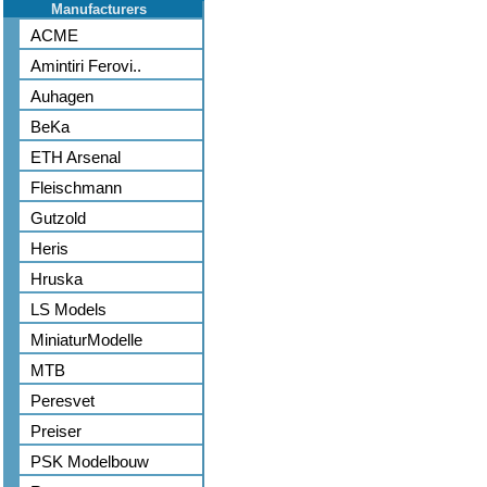
Manufacturers
ACME
Amintiri Ferovi..
Auhagen
BeKa
ETH Arsenal
Fleischmann
Gutzold
Heris
Hruska
LS Models
MiniaturModelle
MTB
Peresvet
Preiser
PSK Modelbouw