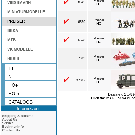
Preiser
VIESSMANN
16545
HO
MINIATURMODELLE
Preiser
PREISER
16569
HO
BEKA
Preiser
MTB
16578
HO
VK MODELLE
Preiser
HERIS
17919
HO
TT
N
Preiser
37017
HO
HOe
HOm
Displaying
1
to
8
(
Click the IMAGE or NAME for
CATALOGS
Information
Shipping & Returns
About Us
Service
Beginner Info
Contact Us