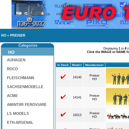
HO
»
PREISER
Categories
Displaying
1
to
8
(
HO
Click the IMAGE or NAME for
AUHAGEN
In Stock
Model+
Manufacturer
ROCO
Preiser
14140
FLEISCHMANN
HO
SACHSENMODELLE
ACME
Preiser
14141
HO
AMINTIRI FEROVIARE
LS MODELS
Preiser
16513
HO
ETH-ARSENAL