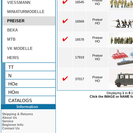
Preiser
VIESSMANN
16545
HO
MINIATURMODELLE
Preiser
PREISER
16569
HO
BEKA
Preiser
MTB
16578
HO
VK MODELLE
Preiser
HERIS
17919
HO
TT
N
Preiser
37017
HO
HOe
HOm
Displaying
1
to
8
(
Click the IMAGE or NAME for
CATALOGS
Information
Shipping & Returns
About Us
Service
Beginner Info
Contact Us