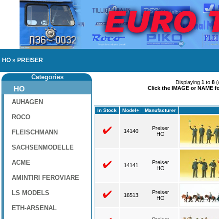
HO
»
PREISER
Categories
Displaying
1
to
8
(
HO
Click the IMAGE or NAME for
AUHAGEN
In Stock
Model+
Manufacturer
ROCO
Preiser
14140
FLEISCHMANN
HO
SACHSENMODELLE
ACME
Preiser
14141
HO
AMINTIRI FEROVIARE
LS MODELS
Preiser
16513
HO
ETH-ARSENAL