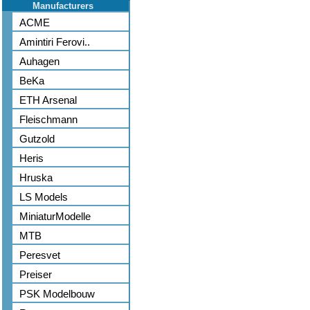
Manufacturers
ACME
Amintiri Ferovi..
Auhagen
BeKa
ETH Arsenal
Fleischmann
Gutzold
Heris
Hruska
LS Models
MiniaturModelle
MTB
Peresvet
Preiser
PSK Modelbouw